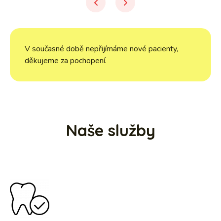
prev
next
V současné době nepřijímáme nové pacienty,
děkujeme za pochopení.
Naše služby