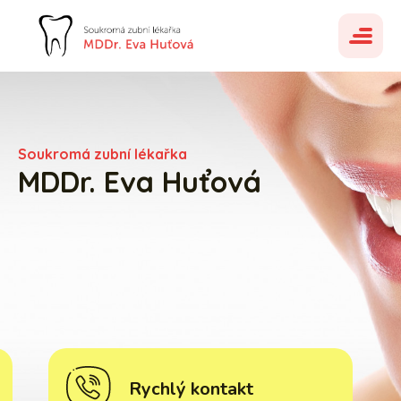
Otevřít
mobilní
menu
Soukromá zubní lékařka
MDDr. Eva Huťová
Rychlý kontakt